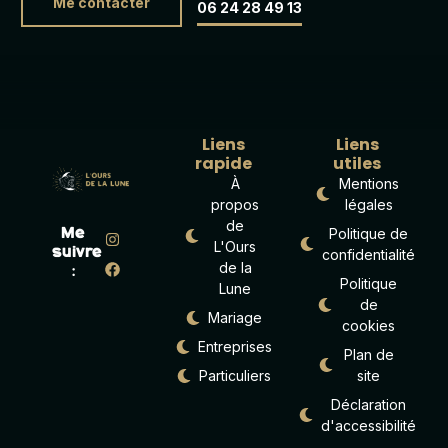
Me contacter
06 24 28 49 13
Liens
Liens
rapide
utiles
À
Mentions
propos
légales
de
Politique de
Me
L'Ours
suivre
confidentialité
de la
:
Politique
Lune
de
Mariage
cookies
Entreprises
Plan de
Particuliers
site
Déclaration
d'accessibilité