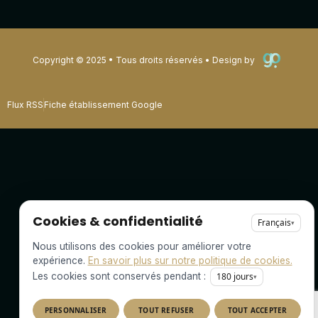
Copyright © 2025 • Tous droits réservés • Design by
Flux RSS
Fiche établissement Google
Cookies & confidentialité
Français
▾
Nous utilisons des cookies pour améliorer votre
expérience.
En savoir plus sur notre politique de cookies.
Les cookies sont conservés pendant :
180
jours
▾
PERSONNALISER
TOUT REFUSER
TOUT ACCEPTER