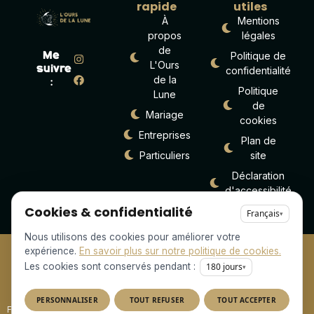
rapide
utiles
À
Mentions
propos
légales
de
Politique de
Me
L'Ours
suivre
confidentialité
de la
:
Politique
Lune
de
Mariage
cookies
Entreprises
Plan de
Particuliers
site
Déclaration
d'accessibilité
Cookies & confidentialité
Français
▾
Nous utilisons des cookies pour améliorer votre
expérience.
En savoir plus sur notre politique de cookies.
Copyright © 2025 • Tous droits réservés • Design by
Les cookies sont conservés pendant :
180
jours
▾
PERSONNALISER
TOUT REFUSER
TOUT ACCEPTER
Flux RSS
Fiche établissement Google