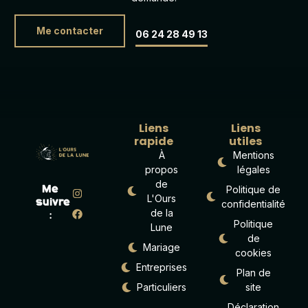
Me contacter
06 24 28 49 13
Liens
Liens
rapide
utiles
À
Mentions
propos
légales
de
Politique de
Me
L'Ours
suivre
confidentialité
de la
:
Politique
Lune
de
Mariage
cookies
Entreprises
Plan de
Particuliers
site
Déclaration