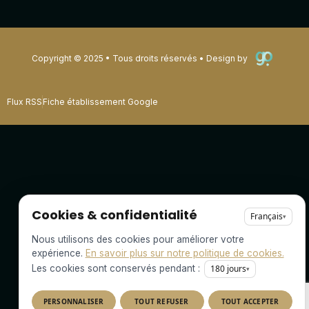
Copyright © 2025 • Tous droits réservés • Design by
Flux RSS
Fiche établissement Google
Cookies & confidentialité
Français
▾
Nous utilisons des cookies pour améliorer votre
expérience.
En savoir plus sur notre politique de cookies.
Les cookies sont conservés pendant :
180
jours
▾
PERSONNALISER
TOUT REFUSER
TOUT ACCEPTER