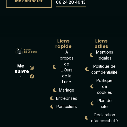
Me contacter
06 24 28 49 13
Liens
Liens
rapide
utiles
À
Mentions
propos
légales
de
Politique de
Me
L'Ours
suivre
confidentialité
de la
:
Politique
Lune
de
Mariage
cookies
Entreprises
Plan de
Particuliers
site
Déclaration
d'accessibilité